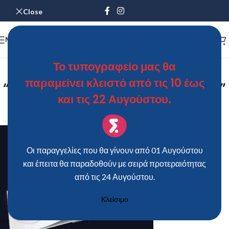
Close
MENU
Βιβλίο Ευχών Γάμου
Το τυπογραφείο μας θα
παραμείνει κλειστό από τις 10 έως
“ΜΟΝΟΓΡΑΜΜΑΤΑ ΜΕ ΣΤΕΦΑΝΙ”
και τις 22 Αυγούστου.
ΘΩΜΑΣ
On 5 Φεβρουαρίου 2019
Οι παραγγελίες που θα γίνουν από 01 Αυγούστου
και έπειτα θα παραδοθούν με σειρά προτεραιότητας
από τις 24 Αυγούστου.
Κλείσιμο