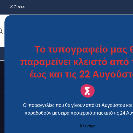
Close
Το τυπογραφείο μας 
ΑΡΧΙΚΉ
ΓΆΜΟΣ & ΒΆΠΤΙΣΗ
ΗΜΕΡΟΛΌΓΙΑ
ΜΕΝΟΎ – Κ
παραμείνει κλειστό από τ
έως και τις 22 Αυγούστ
Οι παραγγελίες που θα γίνουν από 01 Αυγούστου και 
παραδοθούν με σειρά προτεραιότητας από τις 24 Αυ
Κλείσιμο