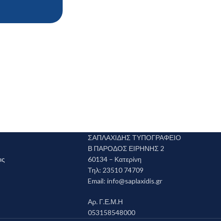
ΣΑΠΛΑΧΙΔΗΣ ΤΥΠΟΓΡΑΦΕΙΟ
Β ΠΑΡΟΔΟΣ ΕΙΡΗΝΗΣ 2
ις
60134 – Κατερίνη
Τηλ: 23510 74709
Email:
info@saplaxidis.gr
Αρ. Γ.Ε.Μ.Η
053158548000