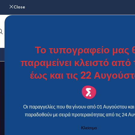
Close
Το τυπογραφείο μας 
ΑΡΧΙΚΉ
ΓΆΜΟΣ & ΒΆΠΤΙΣΗ
ΗΜΕΡΟΛΌΓΙΑ
ΜΕΝΟΎ – Κ
παραμείνει κλειστό από τ
έως και τις 22 Αυγούστ
Οι παραγγελίες που θα γίνουν από 01 Αυγούστου και 
παραδοθούν με σειρά προτεραιότητας από τις 24 Αυ
Κλείσιμο