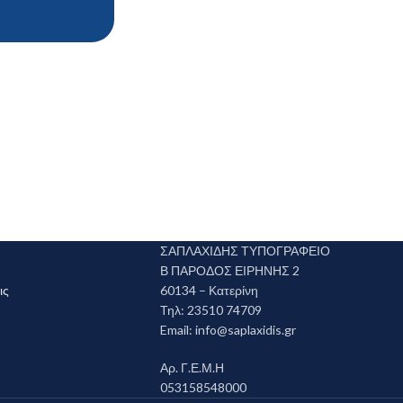
ΣΑΠΛΑΧΙΔΗΣ ΤΥΠΟΓΡΑΦΕΙΟ
Β ΠΑΡΟΔΟΣ ΕΙΡΗΝΗΣ 2
ις
60134 – Κατερίνη
Τηλ: 23510 74709
Email:
info@saplaxidis.gr
Αρ. Γ.Ε.Μ.Η
053158548000