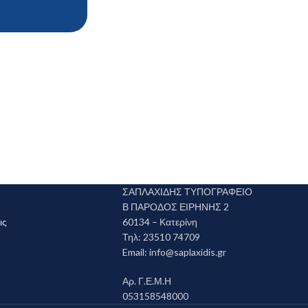
ΣΑΠΛΑΧΙΔΗΣ ΤΥΠΟΓΡΑΦΕΙΟ
Β ΠΑΡΟΔΟΣ ΕΙΡΗΝΗΣ 2
ις
60134 – Κατερίνη
Τηλ: 23510 74709
Email:
info@saplaxidis.gr
Αρ. Γ.Ε.Μ.Η
053158548000