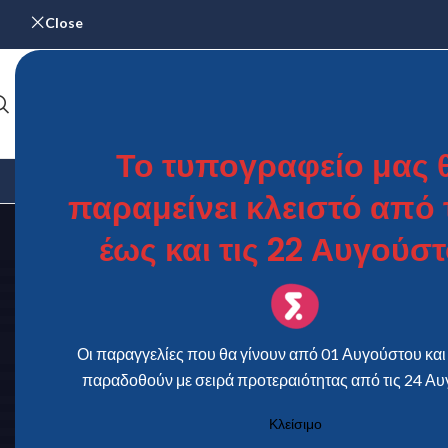
Close
Το τυπογραφείο μας 
ΑΡΧΙΚΉ
ΓΆΜΟΣ & ΒΆΠΤΙΣΗ
ΗΜΕΡΟΛΌΓΙΑ
ΜΕΝΟΎ – Κ
παραμείνει κλειστό από τ
έως και τις 22 Αυγούστ
Οι παραγγελίες που θα γίνουν από 01 Αυγούστου και 
παραδοθούν με σειρά προτεραιότητας από τις 24 Αυ
Κλείσιμο