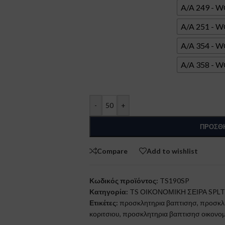
A/A 249 -
A/A 251 - 
A/A 354 -
A/A 358 - 
-
+
ΠΡΟΣΘΉ
Compare
Add to wishlist
Κωδικός προϊόντος:
TS190SP
Κατηγορία:
TS ΟΙΚΟΝΟΜΙΚΗ ΣΕΙΡΑ SPLT
Ετικέτες:
προσκλητηρια βαπτισησ
,
προσκλη
κοριτσιου
,
προσκλητηρια βαπτισησ οικονομ