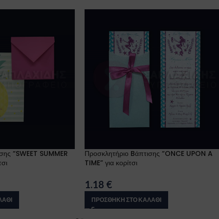
ισης “SWEET SUMMER
Προσκλητήριο Bάπτισης “ONCE UPON A
τσι
TIME” για κορίτσι
1.18
€
ΛΆΘΙ
ΠΡΟΣΘΉΚΗ ΣΤΟ ΚΑΛΆΘΙ