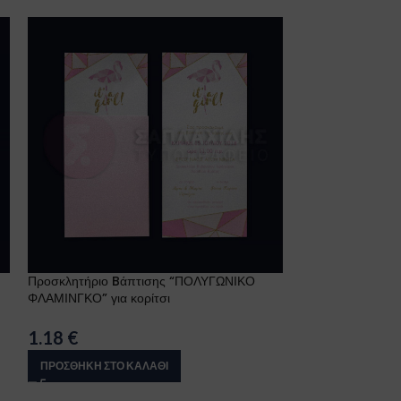
Προσκλητήριο Bάπτισης “ΠΟΛΥΓΩΝΙΚΟ
Προσκλητήριο Bά
ΦΛΑΜΙΝΓΚΟ” για κορίτσι
κορίτσι
1.18
€
1.36
€
ΠΡΟΣΘΉΚΗ ΣΤΟ ΚΑΛΆΘΙ
ΠΡΟΣΘΉΚΗ ΣΤΟ 