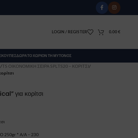
LOGIN / REGISTER
0.00
€
Σ
ΚΟΎΠΕΣ
ΔΏΡΑ
ΤΟ ΧΩΡΊΟΝ ΤΗ ΜΎΤΟΝΟΣ
Σ
/
TS ΟΙΚΟΝΟΜΙΚΗ ΣΕΙΡΑ SPLTS20 – ΚΟΡΙΤΣΙ
/
κορίτσι
cal” για κορίτσι
τσι
250gr * Α/Α – 230