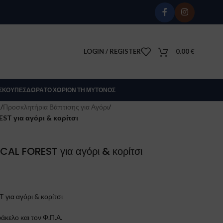
LOGIN / REGISTER
0.00
€
Σ
ΚΟΎΠΕΣ
ΔΏΡΑ
ΤΟ ΧΩΡΊΟΝ ΤΗ ΜΎΤΟΝΟΣ
Σ
/
Προσκλητήρια Βάπτισης για Αγόρι
/
T για αγόρι & κορίτσι
AL FOREST για αγόρι & κορίτσι
ια αγόρι & κορίτσι
άκελο και τον Φ.Π.Α.