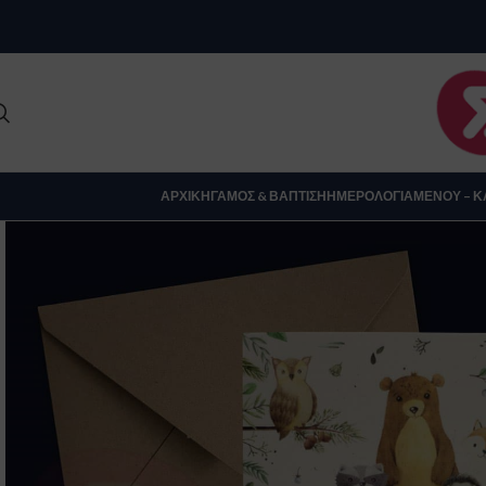
Clo
ΑΡΧΙΚΉ
ΓΆΜΟΣ & ΒΆΠΤΙΣΗ
ΗΜΕΡΟΛΌΓΙΑ
ΜΕΝΟΎ – Κ