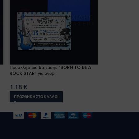
Προσκλητήριο Bάπτισης “BORN TO BE A
Προσκλητήριο Bά
ROCK STAR” για αγόρι
MAN για αγόρι
1.18
€
1.18
€
ΠΡΟΣΘΉΚΗ ΣΤΟ ΚΑΛΆΘΙ
ΠΡΟΣΘΉΚΗ ΣΤΟ 