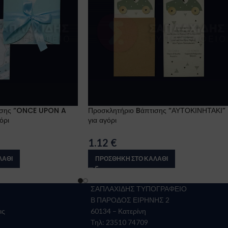
ισης “ONCE UPON A
Προσκλητήριο Bάπτισης “ΑΥΤΟΚΙΝΗΤΑΚΙ”
όρι
για αγόρι
1.12
€
ΛΆΘΙ
ΠΡΟΣΘΉΚΗ ΣΤΟ ΚΑΛΆΘΙ
ΣΑΠΛΑΧΙΔΗΣ ΤΥΠΟΓΡΑΦΕΙΟ
Β ΠΑΡΟΔΟΣ ΕΙΡΗΝΗΣ 2
ις
60134 – Κατερίνη
Τηλ: 23510 74709