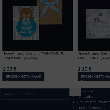
Προσκλητήριο Bάπτισης “ΧΑΡΟΥΜΕΝΟ
Προσκλητήριο Bάπτ
ΑΡΚΟΥΔΑΚΙ” για αγόρι
TIME – KING” για αγ
1.09
€
1.10
€
ΠΡΟΣΘΉΚΗ ΣΤΟ ΚΑΛΆΘΙ
ΠΡΟΣΘΉΚΗ ΣΤΟ ΚΑ
Επικοινωνία
Υπηρεσίες
Όροι και προϋποθέσε
Τρόποι Πληρωμής