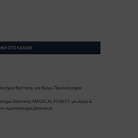
ΚΗ ΣΤΟ ΚΑΛΆΘΙ
ητήρια Βάπτισης για Αγόρι
,
Προσκλητήρια
ητήριο Bάπτισης MAGICAL FOREST για αγόρι &
α προσκλητηρια βαπτισησ