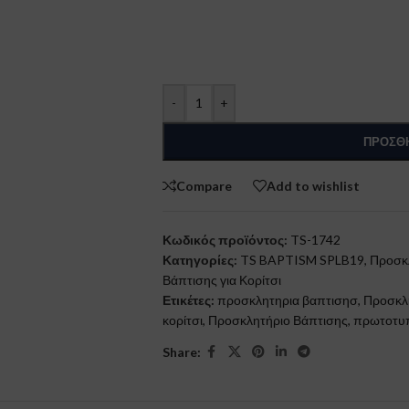
-
+
ΠΡΟΣΘΉ
Compare
Add to wishlist
Κωδικός προϊόντος:
TS-1742
Κατηγορίες:
TS BAPTISM SPLB19
,
Προσκλ
Βάπτισης για Κορίτσι
Ετικέτες:
προσκλητηρια βαπτισησ
,
Προσκλ
κορίτσι
,
Προσκλητήριο Βάπτισης
,
πρωτοτυπ
Share: