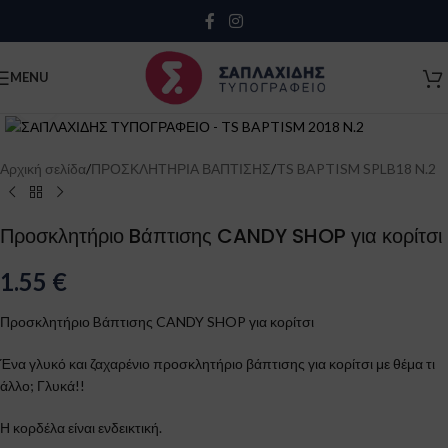
Close
MENU
Click to enlarge
Αρχική σελίδα
/
ΠΡΟΣΚΛΗΤΗΡΙΑ ΒΑΠΤΙΣΗΣ
/
TS BAPTISM SPLB18 N.2
Προσκλητήριο Bάπτισης CANDY SHOP για κορίτσι
1.55
€
Προσκλητήριο Bάπτισης CANDY SHOP για κορίτσι
Ένα γλυκό και ζαχαρένιο προσκλητήριο βάπτισης για κορίτσι με θέμα τι
άλλο; Γλυκά!!
Κλείσιμο
Η κορδέλα είναι ενδεικτική.