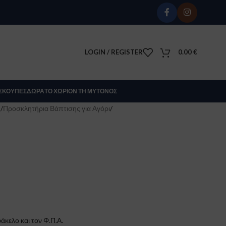
LOGIN / REGISTER
0.00
€
Σ
ΚΟΎΠΕΣ
ΔΏΡΑ
ΤΟ ΧΩΡΊΟΝ ΤΗ ΜΎΤΟΝΟΣ
Σ
/
Προσκλητήρια Βάπτισης για Αγόρι
/
άκελο και τον Φ.Π.Α.