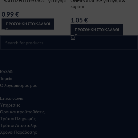
“ΒΑΠΤΙΣΗ ΠΥΡΑΥΛΟΣ” για αγόρι
ΟΝΕΙΡΟΠΑΓΙΔΑ για αγόρι &
κορίτσι
0.99
€
1.05
€
ΠΡΟΣΘΉΚΗ ΣΤΟ ΚΑΛΆΘΙ
ΠΡΟΣΘΉΚΗ ΣΤΟ ΚΑΛΆΘΙ
Καλάθι
Ταμείο
Ο λογαριασμός μου
Επικοινωνία
Υπηρεσίες
Όροι και προϋποθέσεις
Τρόποι Πληρωμής
Τρόποι Αποστολής
Χρόνοι Παράδοσης