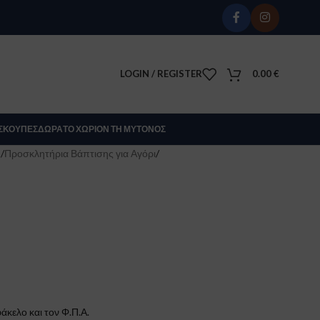
LOGIN / REGISTER
0.00
€
Σ
ΚΟΎΠΕΣ
ΔΏΡΑ
ΤΟ ΧΩΡΊΟΝ ΤΗ ΜΎΤΟΝΟΣ
Σ
/
Προσκλητήρια Βάπτισης για Αγόρι
/
άκελο και τον Φ.Π.Α.