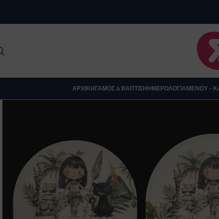
Clo
ΑΡΧΙΚΉ
ΓΆΜΟΣ & ΒΆΠΤΙΣΗ
ΗΜΕΡΟΛΌΓΙΑ
ΜΕΝΟΎ – Κ