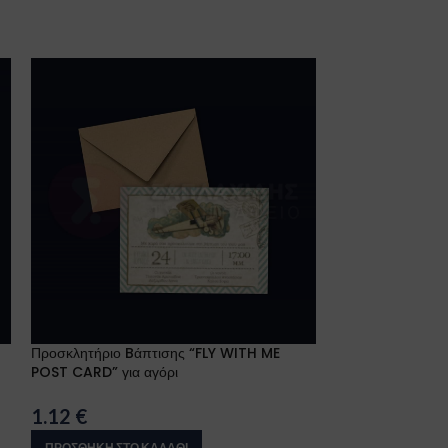
Προσκλητήριο Bάπτισης “FLY WITH ME
Προσκλητήριο B
POST CARD” για αγόρι
αγόρι
1.12
€
1.15
€
ΠΡΟΣΘΉΚΗ ΣΤΟ ΚΑΛΆΘΙ
ΠΡΟΣΘΉΚΗ ΣΤΟ 