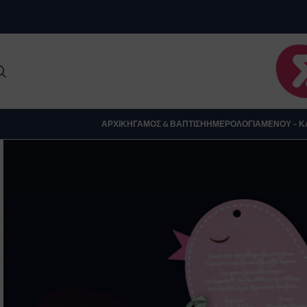
Clo
ΑΡΧΙΚΉ
ΓΆΜΟΣ & ΒΆΠΤΙΣΗ
ΗΜΕΡΟΛΌΓΙΑ
ΜΕΝΟΎ – Κ