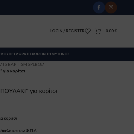
LOGIN / REGISTER
0.00
€
Σ
ΚΟΎΠΕΣ
ΔΏΡΑ
ΤΟ ΧΩΡΊΟΝ ΤΗ ΜΎΤΟΝΟΣ
Σ
/
TS BAPTISM SPLB18
/
 για κορίτσι
ΠΟΥΛΑΚΙ” για κορίτσι
α κορίτσι
άκελο και τον Φ.Π.Α.