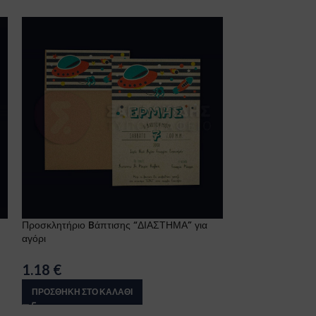
Προσκλητήριο Bάπτισης “ΔΙΑΣΤΗΜΑ” για
Προσκλητήριο B
αγόρι
ΦΛΑΜΙΝΓΚΟ” για 
1.18
€
1.18
€
ΠΡΟΣΘΉΚΗ ΣΤΟ ΚΑΛΆΘΙ
ΠΡΟΣΘΉΚΗ ΣΤΟ 