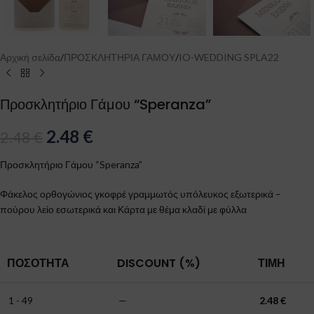
Αρχική σελίδα
/
ΠΡΟΣΚΛΗΤΗΡΙΑ ΓΑΜΟΥ
/
IO-WEDDING SPLA22
Προσκλητήριο Γάμου “Speranza”
2.48
€
2.48
€
Προσκλητήριο Γάμου “Speranza”
Φάκελος ορθογώνιος γκοφρέ γραμμωτός υπόλευκος εξωτερικά –
πούρου λείο εσωτερικά και Κάρτα με θέμα κλαδί με φύλλα
ΠΟΣΌΤΗΤΑ
DISCOUNT (%)
ΤΙΜΉ
1 - 49
—
2.48
€