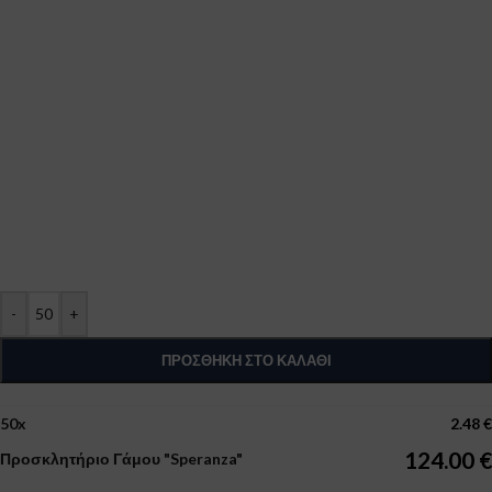
-
+
ΠΡΟΣΘΉΚΗ ΣΤΟ ΚΑΛΆΘΙ
50
x
2.48
€
124.00
€
Προσκλητήριο Γάμου "Speranza"