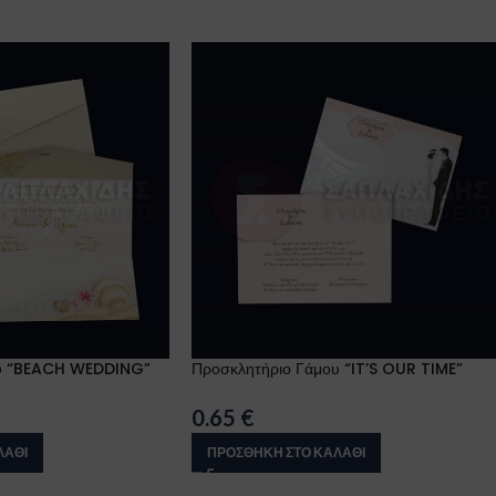
ου “BEACH WEDDING”
Προσκλητήριο Γάμου “IT’S OUR TIME”
0.65
€
ΛΆΘΙ
ΠΡΟΣΘΉΚΗ ΣΤΟ ΚΑΛΆΘΙ