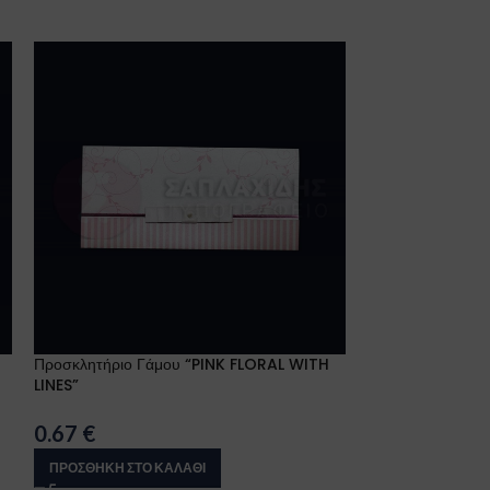
Προσκλητήριο Γάμου “PINK FLORAL WITH
Προσκλητήριο Γ
LINES”
WEDDING”
0.67
€
0.69
€
ΠΡΟΣΘΉΚΗ ΣΤΟ ΚΑΛΆΘΙ
ΠΡΟΣΘΉΚΗ ΣΤΟ 