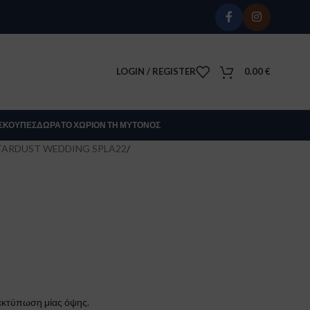
LOGIN / REGISTER
0.00
€
Σ
ΚΟΎΠΕΣ
ΔΏΡΑ
ΤΟ ΧΩΡΊΟΝ ΤΗ ΜΎΤΟΝΟΣ
TARDUST WEDDING SPLA22
/
 εκτύπωση μίας όψης.