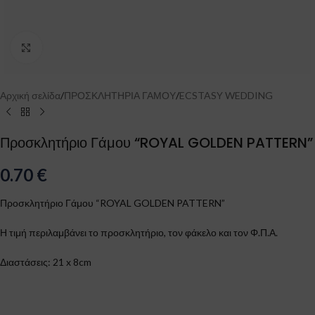
Click to enlarge
Αρχική σελίδα
/
ΠΡΟΣΚΛΗΤΗΡΙΑ ΓΑΜΟΥ
/
ECSTASY WEDDING
Προσκλητήριο Γάμου “ROYAL GOLDEN PATTERN”
0.70
€
Προσκλητήριο Γάμου “ROYAL GOLDEN PATTERN”
Η τιμή περιλαμβάνει το προσκλητήριο, τον φάκελο και τον Φ.Π.Α.
Διαστάσεις: 21 x 8cm