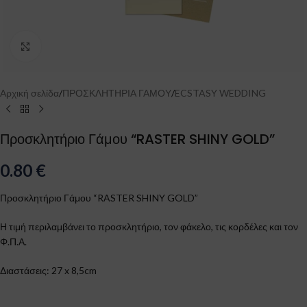
Click to enlarge
Αρχική σελίδα
/
ΠΡΟΣΚΛΗΤΗΡΙΑ ΓΑΜΟΥ
/
ECSTASY WEDDING
Προσκλητήριο Γάμου “RASTER SHINY GOLD”
0.80
€
Προσκλητήριο Γάμου “RASTER SHINY GOLD”
Η τιμή περιλαμβάνει το προσκλητήριο, τον φάκελο, τις κορδέλες και τον
Φ.Π.Α.
Διαστάσεις: 27 x 8,5cm