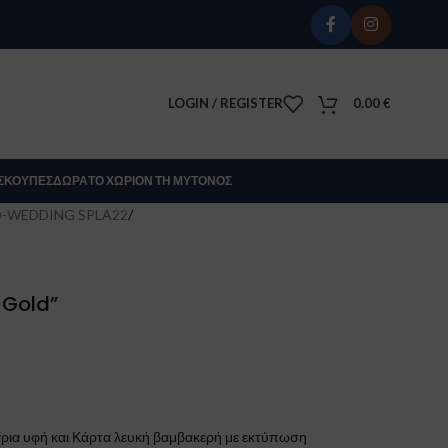
LOGIN / REGISTER
0.00
€
Σ
ΚΟΎΠΕΣ
ΔΏΡΑ
ΤΟ ΧΩΡΊΟΝ ΤΗ ΜΎΤΟΝΟΣ
O-WEDDING SPLA22
/
 Gold”
γρια υφή και Κάρτα λευκή βαμβακερή με εκτύπωση