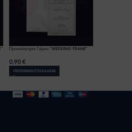
E”
Προσκλητήριο Γάμου “WEDDING FRAME”
Προσκλητήριο Γ
0.90
€
1.00
€
ΠΡΟΣΘΉΚΗ ΣΤΟ ΚΑΛΆΘΙ
ΠΡΟΣΘΉΚΗ ΣΤΟ 