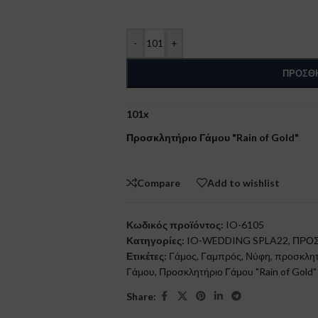
-
+
ΠΡΟΣΘΉ
101
x
Προσκλητήριο Γάμου "Rain of Gold"
Compare
Add to wishlist
Κωδικός προϊόντος:
IO-6105
Κατηγορίες:
IO-WEDDING SPLA22
,
ΠΡΟΣ
Ετικέτες:
Γάμος
,
Γαμπρός
,
Νύφη
,
προσκλητ
Γάμου
,
Προσκλητήριο Γάμου "Rain of Gold"
Share: