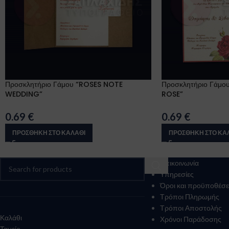
Προσκλητήριο Γάμου “ROSES NOTE
Προσκλητήριο Γάμο
WEDDING”
ROSE”
0.69
€
0.69
€
ΠΡΟΣΘΉΚΗ ΣΤΟ ΚΑΛΆΘΙ
ΠΡΟΣΘΉΚΗ ΣΤΟ ΚΑ
Επικοινωνία
Υπηρεσίες
Όροι και προϋποθέσε
Τρόποι Πληρωμής
Τρόποι Αποστολής
Καλάθι
Χρόνοι Παράδοσης
Ταμείο