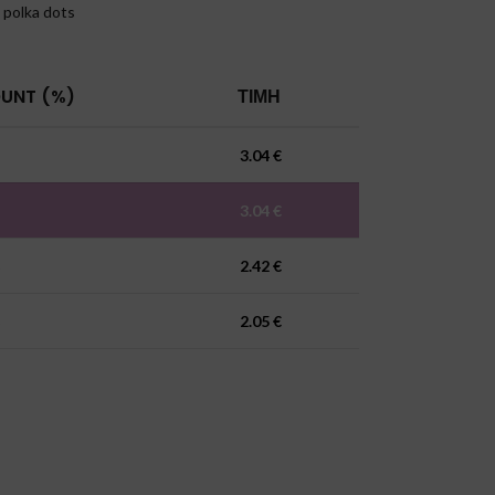
 polka dots
UNT (%)
ΤΙΜΉ
3.04
€
3.04
€
%
2.42
€
%
2.05
€