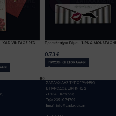
υ “OLD VINTAGE RED
Προσκλητήριο Γάμου “LIPS & MOUSTACH
0.73
€
ΠΡΟΣΘΉΚΗ ΣΤΟ ΚΑΛΆΘΙ
ΛΆΘΙ
ΣΑΠΛΑΧΙΔΗΣ ΤΥΠΟΓΡΑΦΕΙΟ
Β ΠΑΡΟΔΟΣ ΕΙΡΗΝΗΣ 2
ις
60134 – Κατερίνη
Τηλ: 23510 74709
Email:
info@saplaxidis.gr