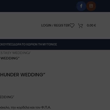
LOGIN / REGISTER
0.00
€
Σ
ΚΟΎΠΕΣ
ΔΏΡΑ
ΤΟ ΧΩΡΊΟΝ ΤΗ ΜΎΤΟΝΟΣ
CSTASY WEDDING
/
R WEDDING”
 THUNDER WEDDING”
WEDDING”
άκελο, την κορδέλα και τον Φ.Π.Α.