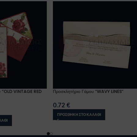
υ “OLD VINTAGE RED
Προσκλητήριο Γάμου “WAVY LINES”
0.72
€
ΠΡΟΣΘΉΚΗ ΣΤΟ ΚΑΛΆΘΙ
ΛΆΘΙ