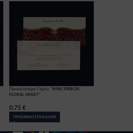
Προσκλητήριο Γάμου “WINE RIBBON
Προσκλητήριο Γ
FLORAL HEART”
0.89
€
0.75
€
ΠΡΟΣΘΉΚΗ ΣΤΟ 
ΠΡΟΣΘΉΚΗ ΣΤΟ ΚΑΛΆΘΙ