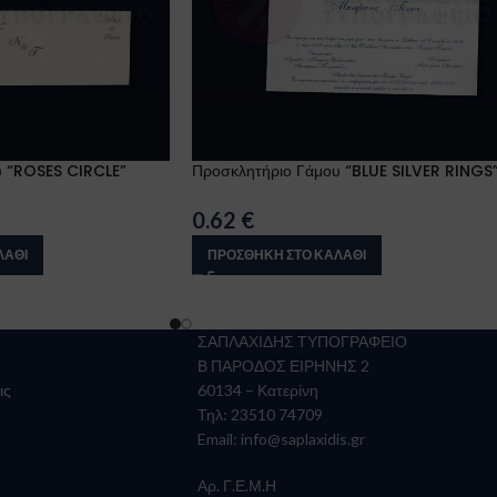
υ “ROSES CIRCLE”
Προσκλητήριο Γάμου “BLUE SILVER RINGS
0.62
€
ΛΆΘΙ
ΠΡΟΣΘΉΚΗ ΣΤΟ ΚΑΛΆΘΙ
ΣΑΠΛΑΧΙΔΗΣ ΤΥΠΟΓΡΑΦΕΙΟ
Β ΠΑΡΟΔΟΣ ΕΙΡΗΝΗΣ 2
ις
60134 – Κατερίνη
Τηλ: 23510 74709
Email:
info@saplaxidis.gr
Αρ. Γ.Ε.Μ.Η