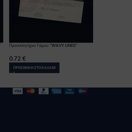
”
Προσκλητήριο Γάμου “WAVY LINES”
Προσκλητήριο Γ
WEDDING”
0.72
€
0.99
€
ΠΡΟΣΘΉΚΗ ΣΤΟ ΚΑΛΆΘΙ
ΠΡΟΣΘΉΚΗ ΣΤΟ 