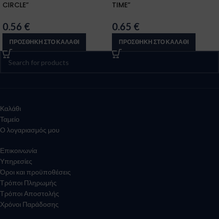
CIRCLE”
TIME”
0.56
€
0.65
€
ΠΡΟΣΘΉΚΗ ΣΤΟ ΚΑΛΆΘΙ
ΠΡΟΣΘΉΚΗ ΣΤΟ ΚΑΛΆΘΙ
Καλάθι
Ταμείο
Ο λογαριασμός μου
Επικοινωνία
Υπηρεσίες
Όροι και προϋποθέσεις
Τρόποι Πληρωμής
Τρόποι Αποστολής
Χρόνοι Παράδοσης