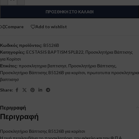
ΠΡΟΣΘΉΚΗ ΣΤΟ ΚΑΛΆΘΙ
Compare
Add to wishlist
Κωδικός προϊόντος:
B5126Β
Κατηγορίες:
ECSTASIS BAPTISM SPLB22
,
Προσκλητήρια Βάπτισης
για Κορίτσι
Ετικέτες:
προσκλητηρια βαπτισησ
,
Προσκλητήριο Βάπτισης
,
Προσκλητήριο Βάπτισης B5126Β για κορίτσι
,
πρωτοτυπα προσκλητηρια
βαπτισησ
Share:
Περιγραφή
Περιγραφή
Προσκλητήριο Βάπτισης B5126Β για κορίτσι
Η τιμή περιλαμβάνει το προσκλητήριο, τον φάκελο και τον Φ.Π.Α.