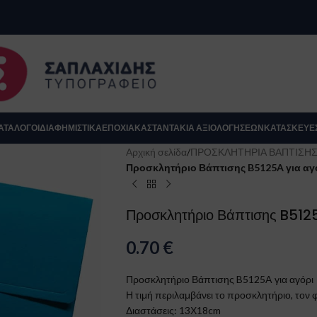
se
ΑΤΆΛΟΓΟΙ
ΔΙΑΦΗΜΙΣΤΙΚΑ
ΕΠΟΧΙΑΚΆ
ΣΤΑΝΤΆΚΙΑ ΑΞΙΟΛΟΓΉΣΕΩΝ
ΚΑΤΑΣΚΕΥΈ
Αρχική σελίδα
/
ΠΡΟΣΚΛΗΤΗΡΙΑ ΒΑΠΤΙΣΗ
Προσκλητήριο Βάπτισης B5125A για αγ
Προσκλητήριο Βάπτισης B5125
0.70
€
Προσκλητήριο Βάπτισης B5125A για αγόρι
Η τιμή περιλαμβάνει το προσκλητήριο, τον φ
Κλείσιμο
Διαστάσεις: 13Χ18cm