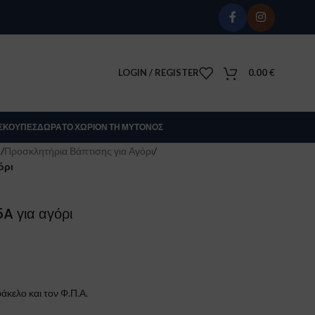
LOGIN / REGISTER
0.00
€
Σ
ΚΟΎΠΕΣ
ΔΏΡΑ
ΤΟ ΧΩΡΊΟΝ ΤΗ ΜΎΤΟΝΟΣ
Σ
/
Προσκλητήρια Βάπτισης για Αγόρι
/
όρι
A για αγόρι
άκελο και τον Φ.Π.Α.