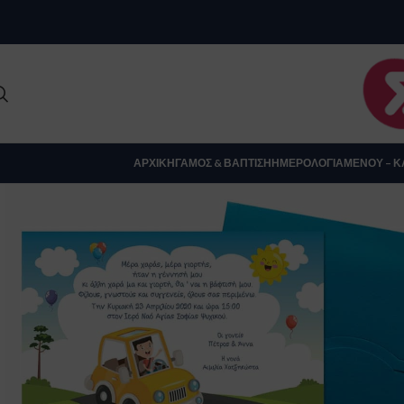
Clo
ΑΡΧΙΚΉ
ΓΆΜΟΣ & ΒΆΠΤΙΣΗ
ΗΜΕΡΟΛΌΓΙΑ
ΜΕΝΟΎ – Κ