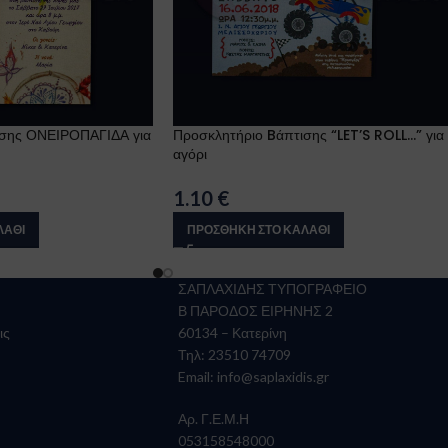
ισης ΟΝΕΙΡΟΠΑΓΙΔΑ για
Προσκλητήριο Bάπτισης “LET’S ROLL…” για
αγόρι
1.10
€
ΛΆΘΙ
ΠΡΟΣΘΉΚΗ ΣΤΟ ΚΑΛΆΘΙ
ΣΑΠΛΑΧΙΔΗΣ ΤΥΠΟΓΡΑΦΕΙΟ
Β ΠΑΡΟΔΟΣ ΕΙΡΗΝΗΣ 2
ις
60134 – Κατερίνη
Τηλ: 23510 74709
Email:
info@saplaxidis.gr
Αρ. Γ.Ε.Μ.Η
053158548000