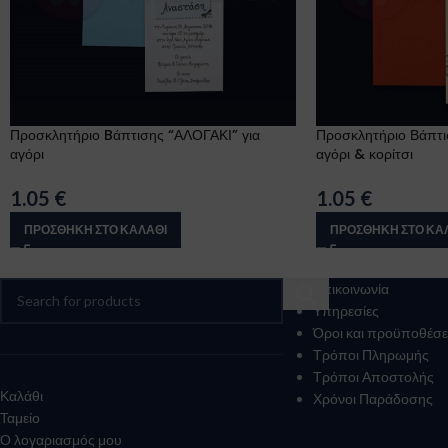
Προσκλητήριο Bάπτισης “ΑΛΟΓΑΚΙ” για
Προσκλητήριο Βάπτ
αγόρι
αγόρι & κορίτσι
1.05
€
1.05
€
ΠΡΟΣΘΉΚΗ ΣΤΟ ΚΑΛΆΘΙ
ΠΡΟΣΘΉΚΗ ΣΤΟ ΚΑ
Επικοινωνία
Υπηρεσίες
Όροι και προϋποθέσε
Τρόποι Πληρωμής
Τρόποι Αποστολής
Καλάθι
Χρόνοι Παράδοσης
Ταμείο
Ο λογαριασμός μου