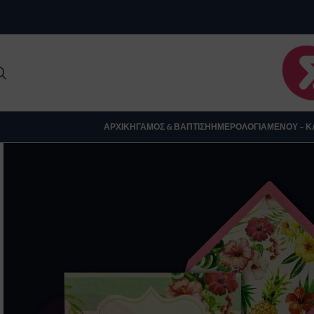
Clo
ΑΡΧΙΚΉ
ΓΆΜΟΣ & ΒΆΠΤΙΣΗ
ΗΜΕΡΟΛΌΓΙΑ
ΜΕΝΟΎ – Κ