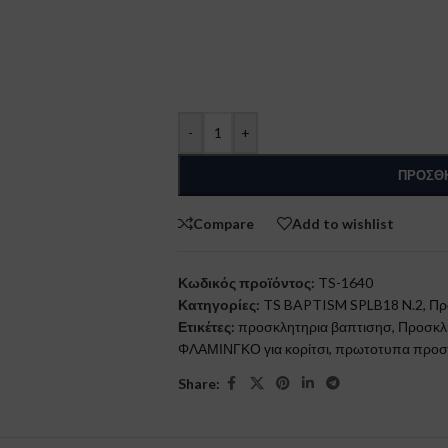
-
+
ΠΡΟΣΘΉ
Compare
Add to wishlist
Κωδικός προϊόντος:
TS-1640
Κατηγορίες:
TS BAPTISM SPLB18 N.2
,
Πρ
Ετικέτες:
προσκλητηρια βαπτισησ
,
Προσκλ
ΦΛΑΜΙΝΓΚΟ για κορίτσι
,
πρωτοτυπα προσκ
Share: