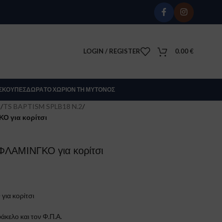
LOGIN / REGISTER
0.00
€
Σ
ΚΟΎΠΕΣ
ΔΏΡΑ
ΤΟ ΧΩΡΊΟΝ ΤΗ ΜΎΤΟΝΟΣ
Σ
/
TS BAPTISM SPLB18 N.2
/
Ο για κορίτσι
ΦΛΑΜΙΝΓΚΟ για κορίτσι
ια κορίτσι
άκελο και τον Φ.Π.Α.