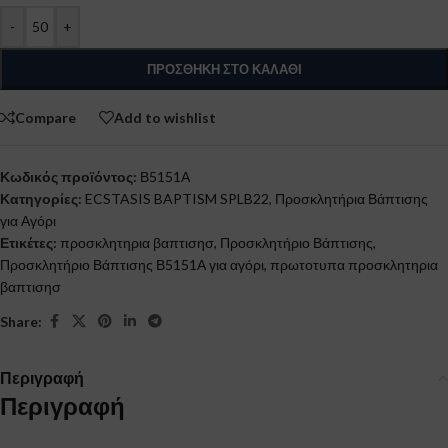
-
+
ΠΡΟΣΘΉΚΗ ΣΤΟ ΚΑΛΆΘΙ
Compare
Add to wishlist
Κωδικός προϊόντος:
Β5151Α
Κατηγορίες:
ECSTASIS BAPTISM SPLB22
,
Προσκλητήρια Βάπτισης
για Αγόρι
Ετικέτες:
προσκλητηρια βαπτισησ
,
Προσκλητήριο Βάπτισης
,
Προσκλητήριο Βάπτισης Β5151Α για αγόρι
,
πρωτοτυπα προσκλητηρια
βαπτισησ
Share:
Περιγραφή
Περιγραφή