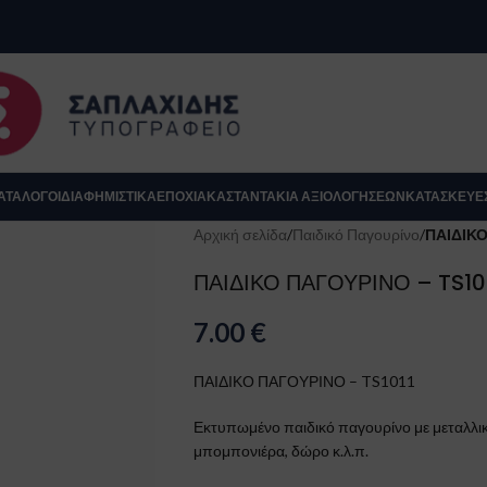
se
ΑΤΆΛΟΓΟΙ
ΔΙΑΦΗΜΙΣΤΙΚΑ
ΕΠΟΧΙΑΚΆ
ΣΤΑΝΤΆΚΙΑ ΑΞΙΟΛΟΓΉΣΕΩΝ
ΚΑΤΑΣΚΕΥΈ
Αρχική σελίδα
/
Παιδικό Παγουρίνο
/
ΠΑΙΔΙΚΟ
ΠΑΙΔΙΚΟ ΠΑΓΟΥΡΙΝΟ – TS10
7.00
€
ΠΑΙΔΙΚΟ ΠΑΓΟΥΡΙΝΟ – TS1011
Εκτυπωμένο παιδικό παγουρίνο με μεταλλικό
μπομπονιέρα, δώρο κ.λ.π.
Κλείσιμο