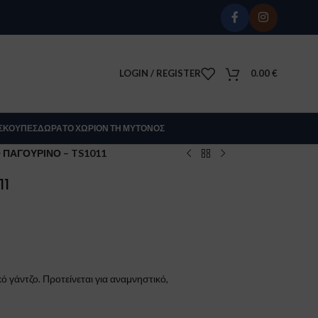
LOGIN / REGISTER
0.00
€
Σ
ΚΟΎΠΕΣ
ΔΏΡΑ
ΤΟ ΧΩΡΊΟΝ ΤΗ ΜΎΤΟΝΟΣ
 ΠΑΓΟΥΡΙΝΟ – TS1011
11
 γάντζο. Προτείνεται για αναμνηστικό,