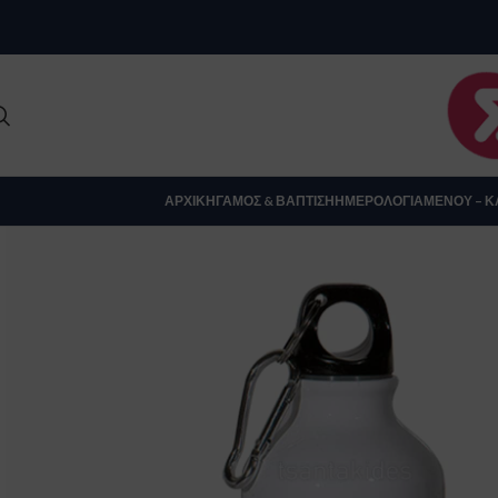
Clo
ΑΡΧΙΚΉ
ΓΆΜΟΣ & ΒΆΠΤΙΣΗ
ΗΜΕΡΟΛΌΓΙΑ
ΜΕΝΟΎ – Κ