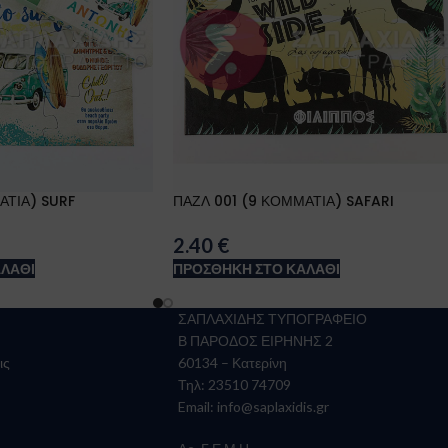
ΑΤΙΑ) SURF
ΠΑΖΛ 001 (9 ΚΟΜΜΑΤΙΑ) SAFARI
2.40
€
ΛΆΘΙ
ΠΡΟΣΘΉΚΗ ΣΤΟ ΚΑΛΆΘΙ
ΣΑΠΛΑΧΙΔΗΣ ΤΥΠΟΓΡΑΦΕΙΟ
Β ΠΑΡΟΔΟΣ ΕΙΡΗΝΗΣ 2
ις
60134 – Κατερίνη
Τηλ: 23510 74709
Email:
info@saplaxidis.gr