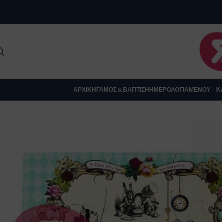
Clo
ΑΡΧΙΚΉ
ΓΆΜΟΣ & ΒΆΠΤΙΣΗ
ΗΜΕΡΟΛΌΓΙΑ
ΜΕΝΟΎ – Κ