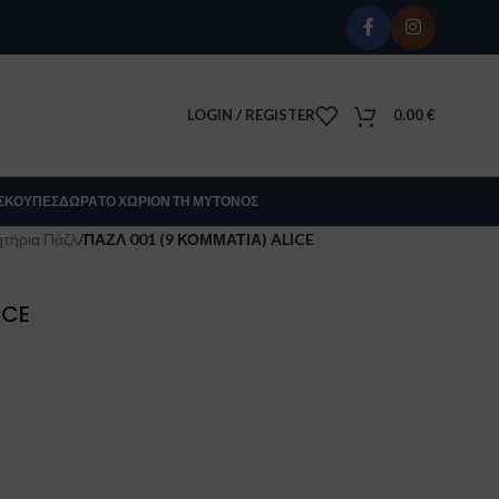
LOGIN / REGISTER
0.00
€
Σ
ΚΟΎΠΕΣ
ΔΏΡΑ
ΤΟ ΧΩΡΊΟΝ ΤΗ ΜΎΤΟΝΟΣ
τήρια Πάζλ
/
ΠΑΖΛ 001 (9 ΚΟΜΜΑΤΙΑ) ALICE
ICE