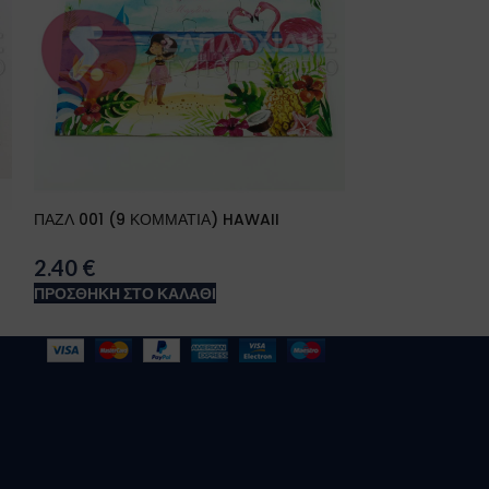
ΠΑΖΛ 001 (9 ΚΟΜΜΑΤΙΑ) HAWAII
ΠΑΖΛ 001 (9 Κ
2.40
€
2.40
€
ΠΡΟΣΘΉΚΗ ΣΤΟ ΚΑΛΆΘΙ
ΠΡΟΣΘΉΚΗ ΣΤΟ