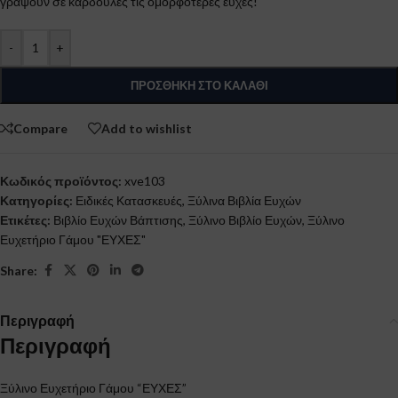
γράψουν σε καρδούλες τις ομορφότερες ευχές!
-
+
ΠΡΟΣΘΉΚΗ ΣΤΟ ΚΑΛΆΘΙ
Compare
Add to wishlist
Κωδικός προϊόντος:
xve103
Κατηγορίες:
Ειδικές Κατασκευές
,
Ξύλινα Βιβλία Ευχών
Ετικέτες:
Βιβλίο Ευχών Βάπτισης
,
Ξύλινο Βιβλίο Ευχών
,
Ξύλινο
Ευχετήριο Γάμου "ΕΥΧΕΣ"
Share:
Περιγραφή
Περιγραφή
Ξύλινο Ευχετήριο Γάμου “ΕΥΧΕΣ”