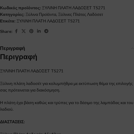
Κωδικός προϊόντος:
ΞΥΛΙΝΗ ΠΛΑΤΗ ΛΑΔΟΣΕΤ TS271
Κατηγορίες:
Ξύλινα Προϊόντα
,
Ξύλινες Πλάτες Λαδόσετ
Ετικέτα:
ΞΥΛΙΝΗ ΠΛΑΤΗ ΛΑΔΟΣΕΤ TS271
Share:
Περιγραφή
Περιγραφή
ΞΥΛΙΝΗ ΠΛΑΤΗ ΛΑΔΟΣΕΤ TS271
Ξύλινη πλάτη λαδοσέτ για κολυμπήθρα με εκτύπωση θέμα της επιλογής
σας πρότεινεται για διακόσμηση.
Η πλάτη έχει βάση καθώς και τρύπες για το δέσιμο της λαμπάδας και του
λαδιού.
ΔΙΑΣΤΑΣΕΙΣ: