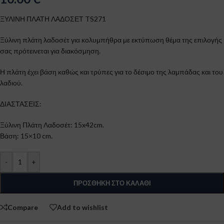
ΞΥΛΙΝΗ ΠΛΑΤΗ ΛΑΔΟΣΕΤ TS271
Ξύλινη πλάτη λαδοσέτ για κολυμπήθρα με εκτύπωση θέμα της επιλογής
σας πρότεινεται για διακόσμηση.
Η πλάτη έχει βάση καθώς και τρύπες για το δέσιμο της λαμπάδας και του
λαδιού.
ΔΙΑΣΤΑΣΕΙΣ:
Ξύλινη Πλάτη Λαδοσέτ: 15x42cm.
Βάση: 15×10 cm.
-
+
ΠΡΟΣΘΉΚΗ ΣΤΟ ΚΑΛΆΘΙ
Compare
Add to wishlist