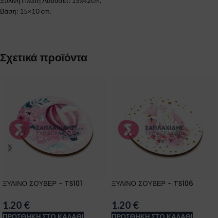
Ξύλινη Πλάτη Λαδοσέτ: 15x42cm.
Βάση: 15×10 cm.
Σχετικά προϊόντα
ΞΥΛΙΝΟ ΣΟΥΒΕΡ – TS101
ΞΥΛΙΝΟ ΣΟΥΒΕΡ – TS106
1.20
€
1.20
€
ΠΡΟΣΘΉΚΗ ΣΤΟ ΚΑΛΆΘΙ
ΠΡΟΣΘΉΚΗ ΣΤΟ ΚΑΛΆΘΙ