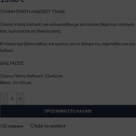
ΞΥΛΙΝΗ ΠΛΑΤΗ ΛΑΔΟΣΕΤ TS260
Ξύλινη πλάτη λαδοσέτ για κολυμπήθρα με εκτύπωση θέμα της επιλογής
σας πρότεινεται για διακόσμηση.
Η πλάτη έχει βάση καθώς και τρύπες για το δέσιμο της λαμπάδας και του
λαδιού.
ΔΙΑΣΤΑΣΕΙΣ:
Ξύλινη Πλάτη Λαδοσέτ: 15x42cm.
Βάση: 15×10 cm.
-
+
ΠΡΟΣΘΉΚΗ ΣΤΟ ΚΑΛΆΘΙ
Compare
Add to wishlist