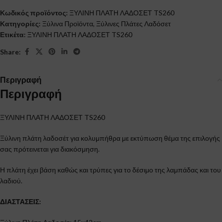
Κωδικός προϊόντος:
ΞΥΛΙΝΗ ΠΛΑΤΗ ΛΑΔΟΣΕΤ TS260
Κατηγορίες:
Ξύλινα Προϊόντα
,
Ξύλινες Πλάτες Λαδόσετ
Ετικέτα:
ΞΥΛΙΝΗ ΠΛΑΤΗ ΛΑΔΟΣΕΤ TS260
Share:
Περιγραφή
Περιγραφή
ΞΥΛΙΝΗ ΠΛΑΤΗ ΛΑΔΟΣΕΤ TS260
Ξύλινη πλάτη λαδοσέτ για κολυμπήθρα με εκτύπωση θέμα της επιλογής
σας πρότεινεται για διακόσμηση.
Η πλάτη έχει βάση καθώς και τρύπες για το δέσιμο της λαμπάδας και του
λαδιού.
ΔΙΑΣΤΑΣΕΙΣ: