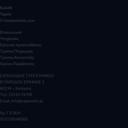
Καλάθι
Ταμείο
Ο λογαριασμός μου
Επικοινωνία
Υπηρεσίες
Όροι και προϋποθέσεις
Τρόποι Πληρωμής
Τρόποι Αποστολής
Χρόνοι Παράδοσης
ΣΑΠΛΑΧΙΔΗΣ ΤΥΠΟΓΡΑΦΕΙΟ
Β ΠΑΡΟΔΟΣ ΕΙΡΗΝΗΣ 2
60134 – Κατερίνη
Τηλ: 23510 74709
Email:
info@saplaxidis.gr
Αρ. Γ.Ε.Μ.Η
053158548000