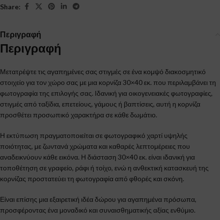
Share:
Περιγραφή
Περιγραφή
Μετατρέψτε τις αγαπημένες σας στιγμές σε ένα κομψό διακοσμητικό
στοιχείο για τον χώρο σας με μια κορνίζα 30×40 εκ. που περιλαμβάνει τη
φωτογραφία της επιλογής σας. Ιδανική για οικογενειακές φωτογραφίες,
στιγμές από ταξίδια, επετείους, γάμους ή βαπτίσεις, αυτή η κορνίζα
προσθέτει προσωπικό χαρακτήρα σε κάθε δωμάτιο.
Η εκτύπωση πραγματοποιείται σε φωτογραφικό χαρτί υψηλής
ποιότητας, με ζωντανά χρώματα και καθαρές λεπτομέρειες που
αναδεικνύουν κάθε εικόνα. Η διάσταση 30×40 εκ. είναι ιδανική για
τοποθέτηση σε γραφείο, ράφι ή τοίχο, ενώ η ανθεκτική κατασκευή της
κορνίζας προστατεύει τη φωτογραφία από φθορές και σκόνη.
Είναι επίσης μια εξαιρετική ιδέα δώρου για αγαπημένα πρόσωπα,
προσφέροντας ένα μοναδικό και συναισθηματικής αξίας ενθύμιο.