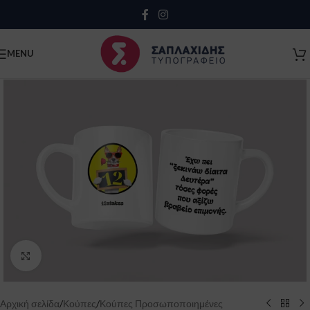
Close
MENU
Click to enlarge
Κλείσιμο
Αρχική σελίδα
/
Κούπες
/
Κούπες Προσωποποιημένες