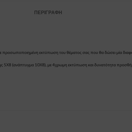
ΠΕΡΙΓΡΑΦΉ
ε προσωποποιημένη εκτύπωση του θέματος σας που θα δώσει μία διαφο
ς 5Χ8 (ανάπτυγμα 10Χ8), με 4χρωμη εκτύπωση και δυνατότητα προσθήκης