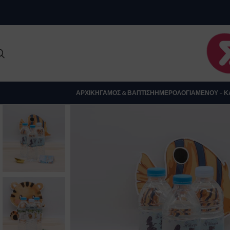
Clo
ΑΡΧΙΚΉ
ΓΆΜΟΣ & ΒΆΠΤΙΣΗ
ΗΜΕΡΟΛΌΓΙΑ
ΜΕΝΟΎ – Κ