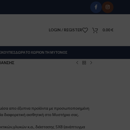
LOGIN / REGISTER
0.00
€
Σ
ΚΟΎΠΕΣ
ΔΏΡΑ
ΤΟ ΧΩΡΊΟΝ ΤΗ ΜΎΤΟΝΟΣ
ΜΑΝΣΗΣ
 μέσα απο έξυπνα προϊόντα με προσωποποιημένη
α διαφορετική αισθητική στο Μυστήριο σας.
τικών,γλυκών κ.α., διάστασης 5Χ8 (ανάπτυγμα