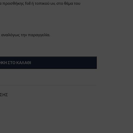
 προσθήκης foil ή τοπικού uv, στο θέμα του
 αναλόγως την παραγγελία.
ΚΗ ΣΤΟ ΚΑΛΆΘΙ
ΝΣΗΣ