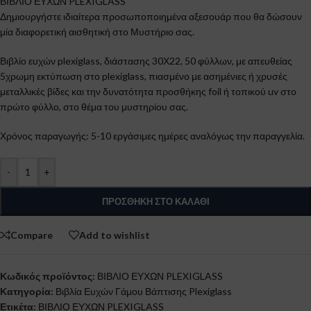
ΒΙΒΛΙΟ ΕΥΧΩΝ PLEXIGLASS
Δημιουργήστε ιδιαίτερα προσωποποιημένα αξεσουάρ που θα δώσουν
μία διαφορετική αισθητική στο Μυστήριο σας.
Βιβλίο ευχών plexiglass, διάστασης 30Χ22, 50 φύλλων, με απευθείας
5χρωμη εκτύπωση στο plexiglass, πιασμένο με ασημένιες ή χρυσές
μεταλλικές βίδες και την δυνατότητα προσθήκης foil ή τοπικού uv στο
πρώτο φύλλο, στο θέμα του μυστηρίου σας.
Χρόνος παραγωγής: 5-10 εργάσιμες ημέρες αναλόγως την παραγγελία.
-
+
ΠΡΟΣΘΉΚΗ ΣΤΟ ΚΑΛΆΘΙ
Compare
Add to wishlist
Κωδικός προϊόντος:
ΒΙΒΛΙΟ ΕΥΧΩΝ PLEXIGLASS
Κατηγορία:
Βιβλία Ευχών Γάμου Βάπτισης Plexiglass
Ετικέτα:
ΒΙΒΛΙΟ ΕΥΧΩΝ PLEXIGLASS