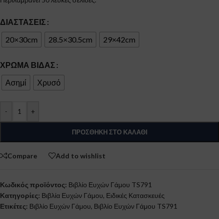
ΔΙΑΣΤΆΣΕΙΣ
20×30cm
28.5×30.5cm
29×42cm
ΧΡΏΜΑ ΒΊΔΑΣ
Ασημί
Χρυσό
-
+
ΠΡΟΣΘΉΚΗ ΣΤΟ ΚΑΛΆΘΙ
Compare
Add to wishlist
Κωδικός προϊόντος:
Βιβλίο Ευχών Γάμου TS791
Κατηγορίες:
Βιβλία Ευχών Γάμου
,
Ειδικές Κατασκευές
Ετικέτες:
Βιβλίο Ευχών Γάμου
,
Βιβλίο Ευχών Γάμου TS791