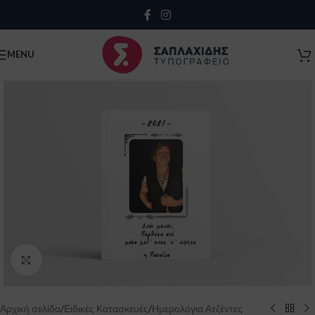
Close
MENU
Click to enlarge
Κλείσιμο
Αρχική σελίδα
/
Ειδικές Κατασκευές
/
Ημερολόγια Ατζέντες