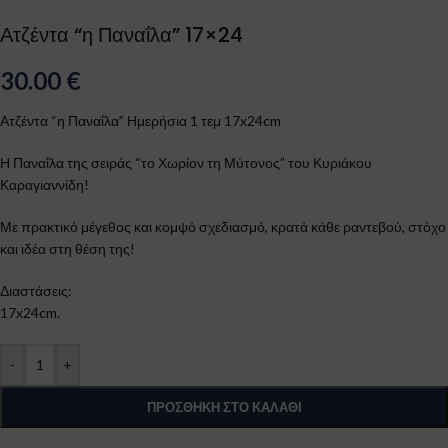
Ατζέντα “η Παναΐλα” 17×24
30.00
€
Ατζέντα “η Παναΐλα” Ημερήσια 1 τεμ 17x24cm
Η Παναΐλα της σειράς “το Χωρίον τη Μύτονος” του Κυριάκου
Καραγιαννίδη!
Με πρακτικό μέγεθος και κομψό σχεδιασμό, κρατά κάθε ραντεβού, στόχο
και ιδέα στη θέση της!
Διαστάσεις:
17x24cm.
-
+
ΠΡΟΣΘΉΚΗ ΣΤΟ ΚΑΛΆΘΙ