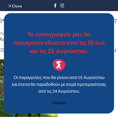
Close
MENU
Το τυπογραφείο μας θα
Αρχική σελίδα
/
Προϊόντα με ετικέτα “70x100cm”
Εμφάνιση του μοναδικού αποτελέσματος
παραμείνει κλειστό από τις 10 έως
και τις 22 Αυγούστου.
Show sidebar
Οι παραγγελίες που θα γίνουν από 01 Αυγούστου
και έπειτα θα παραδοθούν με σειρά προτεραιότητας
από τις 24 Αυγούστου.
Κλείσιμο