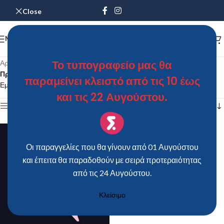
Close
MENU
Το τυπογραφείο μας θα
Αρχική σελίδα
/
Προϊόντα με ετικέτα “Χωνάκι Ρυζιού – Καραμέλας "FLAMINGO"”
παραμείνει κλειστό από τις 10 έως
Εμφάνιση του μοναδικού αποτελέσματος
και τις 22 Αυγούστου.
Show sidebar
Οι παραγγελίες που θα γίνουν από 01 Αυγούστου
και έπειτα θα παραδοθούν με σειρά προτεραιότητας
από τις 24 Αυγούστου.
Κλείσιμο