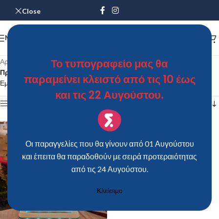
Close
MENU
Το τυπογραφείο μας θα
Αρχική σελίδα
/
Προϊόντα με ετικέτα “Φωτιστικό Plexiglass Χριστουγεννιάτικο”
παραμείνει κλειστό από τις 10 έως
Εμφάνιση του μοναδικού αποτελέσματος
και τις 22 Αυγούστου.
Show sidebar
Οι παραγγελίες που θα γίνουν από 01 Αυγούστου
και έπειτα θα παραδοθούν με σειρά προτεραιότητας
από τις 24 Αυγούστου.
Κλείσιμο