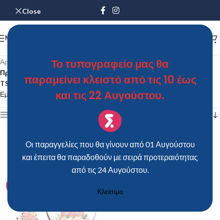
Close
MENU
Το τυπογραφείο μας θα
Αρχική σελίδα
/
Προϊόντα με ετικέτα “ΣΕΤ ΛΑΜΠΑΔΑΣ/ΚΟΥΤΙΟΥ/ΛΑΔΟΣΕΤ –
παραμείνει κλειστό από τις 10 έως
TS191”
και τις 22 Αυγούστου.
Εμφάνιση του μοναδικού αποτελέσματος
Show sidebar
Οι παραγγελίες που θα γίνουν από 01 Αυγούστου
και έπειτα θα παραδοθούν με σειρά προτεραιότητας
από τις 24 Αυγούστου.
Κλείσιμο