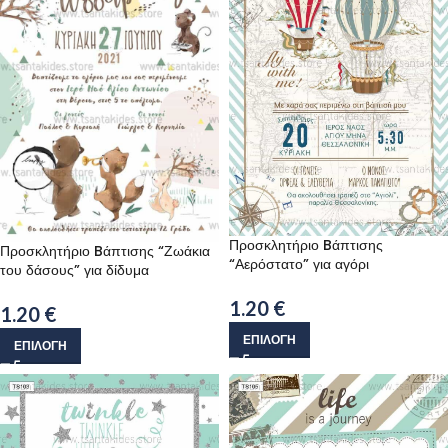
Προσκλητήριο Bάπτισης
Προσκλητήριο Bάπτισης “Ζωάκια
“Αερόστατο” για αγόρι
του δάσους” για δίδυμα
1.20
€
1.20
€
ΕΠΙΛΟΓΉ
ΕΠΙΛΟΓΉ