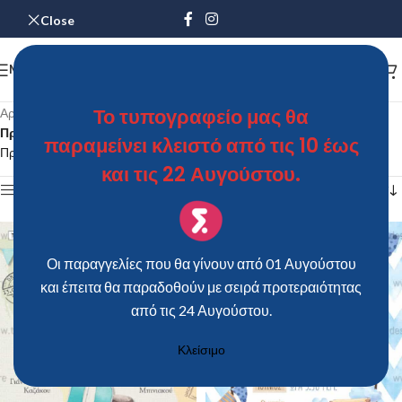
Close
MENU
Το τυπογραφείο μας θα
Αρχική σελίδα
/
Προϊόντα με ετικέτα “προσκλητηρια βαπτισησ οικονομικα”
παραμείνει κλειστό από τις 10 έως
Προβάλλονται όλα - 128 αποτελέσματα
και τις 22 Αυγούστου.
Show sidebar
Οι παραγγελίες που θα γίνουν από 01 Αυγούστου
και έπειτα θα παραδοθούν με σειρά προτεραιότητας
από τις 24 Αυγούστου.
Κλείσιμο