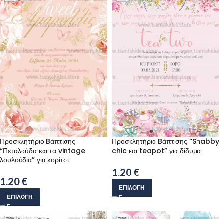
Προσκλητήριο Bάπτισης
Προσκλητήριο Bάπτισης “Shabby
“Πεταλούδα και τα vintage
chic και teapot” για δίδυμα
λουλούδια” για κορίτσι
1.20
€
1.20
€
ΕΠΙΛΟΓΉ
ΕΠΙΛΟΓΉ