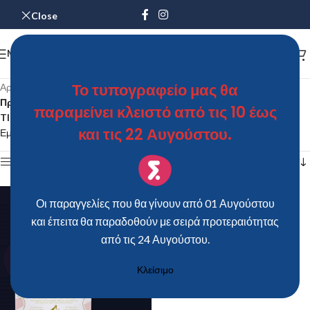
Close
MENU
Το τυπογραφείο μας θα
Αρχική σελίδα
/
Προϊόντα με ετικέτα “Προσκλητήριο Bάπτισης "ONCE UPON A
παραμείνει κλειστό από τις 10 έως
TIME - KING" για κορίτσι”
και τις 22 Αυγούστου.
Εμφάνιση του μοναδικού αποτελέσματος
Show sidebar
Οι παραγγελίες που θα γίνουν από 01 Αυγούστου
και έπειτα θα παραδοθούν με σειρά προτεραιότητας
από τις 24 Αυγούστου.
Κλείσιμο