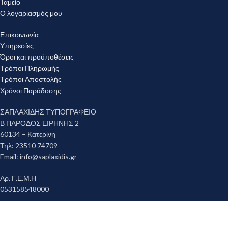
Ταμείο
Ο λογαριασμός μου
Επικοινωνία
Υπηρεσίες
Όροι και προϋποθέσεις
Τρόποι Πληρωμής
Τρόποι Αποστολής
Χρόνοι Παράδοσης
ΣΑΠΛΑΧΙΔΗΣ ΤΥΠΟΓΡΑΦΕΙΟ
Β ΠΑΡΟΔΟΣ ΕΙΡΗΝΗΣ 2
60134 – Κατερίνη
Τηλ: 23510 74709
Email:
info@saplaxidis.gr
Αρ. Γ.Ε.Μ.Η
053158548000
Copyright © 2023 ΣΑΠΛΑΧΙΔΗΣ ΤΥΠΟΓΡΑΦΕΙΟ. All rights reserved. -