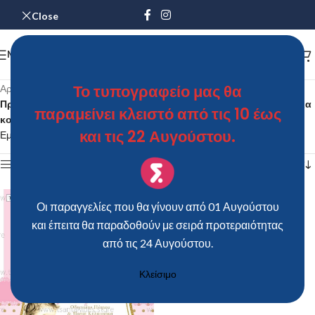
Close
MENU
Το τυπογραφείο μας θα
Αρχική σελίδα
/
Προϊόντα με ετικέτα “Προσκλητήριο Bάπτισης "Little princess" για
παραμείνει κλειστό από τις 10 έως
κορίτσι”
και τις 22 Αυγούστου.
Εμφάνιση του μοναδικού αποτελέσματος
Show sidebar
Οι παραγγελίες που θα γίνουν από 01 Αυγούστου
και έπειτα θα παραδοθούν με σειρά προτεραιότητας
από τις 24 Αυγούστου.
Κλείσιμο