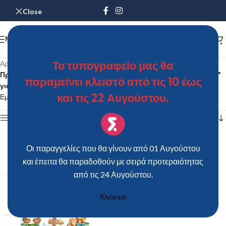
Close
MENU
Το τυπογραφείο μας θα
Αρχική σελίδα
/
Προϊόντα με ετικέτα “Προσκλητήριο Bάπτισης "Camping Animals"
παραμείνει κλειστό από τις 10 έως
για αγόρι”
και τις 22 Αυγούστου.
Εμφάνιση του μοναδικού αποτελέσματος
Show sidebar
Οι παραγγελίες που θα γίνουν από 01 Αυγούστου
και έπειτα θα παραδοθούν με σειρά προτεραιότητας
από τις 24 Αυγούστου.
Κλείσιμο