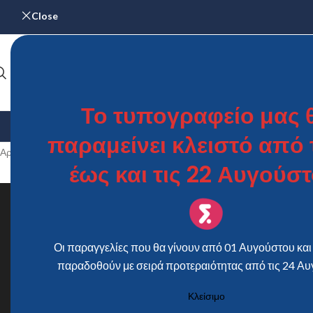
Close
Το τυπογραφείο μας 
ΑΡΧΙΚΉ
ΓΆΜΟΣ & ΒΆΠΤΙΣΗ
ΗΜΕΡΟΛΌΓΙΑ
ΜΕΝΟΎ – Κ
παραμείνει κλειστό από τ
Αρχική σελίδα
/
Προϊόντα με ετικέτα “Προσκλητήριο Bάπτισης 1938”
έως και τις 22 Αυγούστ
Οι παραγγελίες που θα γίνουν από 01 Αυγούστου και 
παραδοθούν με σειρά προτεραιότητας από τις 24 Αυ
Κλείσιμο