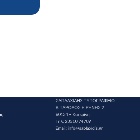
ΣΑΠΛΑΧΙΔΗΣ ΤΥΠΟΓΡΑΦΕΙΟ
Β ΠΑΡΟΔΟΣ ΕΙΡΗΝΗΣ 2
ις
60134 – Κατερίνη
Τηλ: 23510 74709
Email:
info@saplaxidis.gr