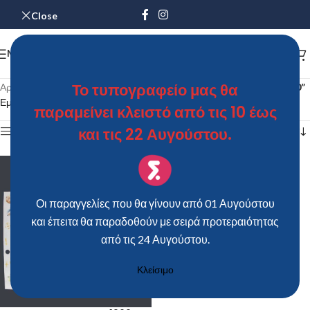
Close
MENU
Το τυπογραφείο μας θα
Αρχική σελίδα
/
Προϊόντα με ετικέτα “Προσκλητήριο Bάπτισης 1900”
Εμφάνιση του μοναδικού αποτελέσματος
παραμείνει κλειστό από τις 10 έως
και τις 22 Αυγούστου.
Show sidebar
Οι παραγγελίες που θα γίνουν από 01 Αυγούστου
και έπειτα θα παραδοθούν με σειρά προτεραιότητας
από τις 24 Αυγούστου.
Κλείσιμο