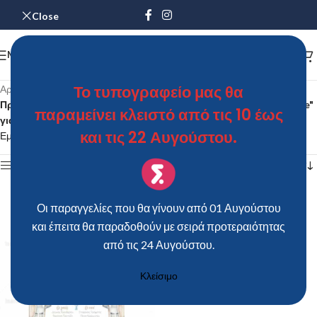
Close
MENU
Το τυπογραφείο μας θα
Αρχική σελίδα
/
Προϊόντα με ετικέτα “Προσκλητήριο Bάπτισης "Κnight of a Castle"
παραμείνει κλειστό από τις 10 έως
για αγόρι”
και τις 22 Αυγούστου.
Εμφάνιση του μοναδικού αποτελέσματος
Show sidebar
Οι παραγγελίες που θα γίνουν από 01 Αυγούστου
και έπειτα θα παραδοθούν με σειρά προτεραιότητας
από τις 24 Αυγούστου.
Κλείσιμο