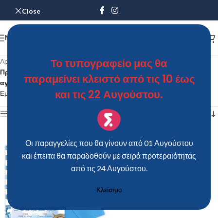
Close
MENU
Το τυπογραφείο μας θα
Αρχική σελίδα
/
Προϊόντα με ετικέτα “Προσκλητήριο Bάπτισης ΚΑΡΑΒΑΚΙ για
παραμείνει κλειστό από τις 10 έως
αγόρι”
και τις 22 Αυγούστου.
Εμφάνιση του μοναδικού αποτελέσματος
Show sidebar
Οι παραγγελίες που θα γίνουν από 01 Αυγούστου
και έπειτα θα παραδοθούν με σειρά προτεραιότητας
από τις 24 Αυγούστου.
Κλείσιμο