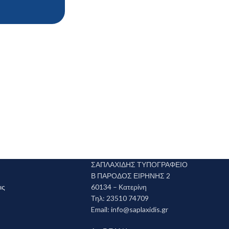
ΣΑΠΛΑΧΙΔΗΣ ΤΥΠΟΓΡΑΦΕΙΟ
Β ΠΑΡΟΔΟΣ ΕΙΡΗΝΗΣ 2
ις
60134 – Κατερίνη
Τηλ: 23510 74709
Email:
info@saplaxidis.gr