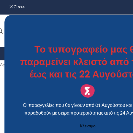
Close
Το τυπογραφείο μας 
ΑΡΧΙΚΉ
ΓΆΜΟΣ & ΒΆΠΤΙΣΗ
ΗΜΕΡΟΛΌΓΙΑ
ΜΕΝΟΎ – Κ
παραμείνει κλειστό από τ
Αρχική σελίδα
/
Προϊόντα με ετικέτα “Προσκλητήριο Γάμου "A LOOK
έως και τις 22 Αυγούστ
Οι παραγγελίες που θα γίνουν από 01 Αυγούστου και 
παραδοθούν με σειρά προτεραιότητας από τις 24 Αυ
Κλείσιμο