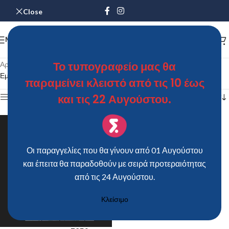
Close
MENU
Το τυπογραφείο μας θα
Αρχική σελίδα
/
Προϊόντα με ετικέτα “Προσκλητήριο Γάμου 7852”
Εμφάνιση του μοναδικού αποτελέσματος
παραμείνει κλειστό από τις 10 έως
και τις 22 Αυγούστου.
Show sidebar
Οι παραγγελίες που θα γίνουν από 01 Αυγούστου
και έπειτα θα παραδοθούν με σειρά προτεραιότητας
από τις 24 Αυγούστου.
Κλείσιμο